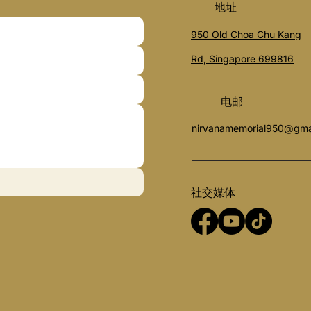
​地址
950 Old Choa Chu Kang
Rd, Singapore 699816
​电邮
nirvanamemorial950@gma
社交媒体