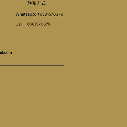
​联系方式
Whatsapp: +
6581576376
Call: +
6581576376
il.com